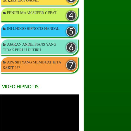
SUKSES DAN GAGAL
PENJELMAAN SUPER CEPAT
INI LHOOO HIPNOTIS HANDAL
AJARAN ANDIE FIANS YANG
TIDAK PERLU DI TIRU
APA SIH YANG MEMBUAT KITA
SAKIT ???
VIDEO HIPNOTIS