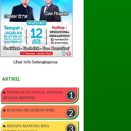
Lihat Info Selengkapnya
ARTIKEL
PENAWARAN SPESIAL MENJADI
HEALER HIPNOTIS
RAHASIA KEAJAIBAN HOKI
KENAPA MANUSIA BISA