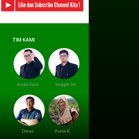
TIM KAMI
Andie Fians
Singgih SA
Dimas
Kunie B.