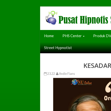
Home
PHS Center
Produk D
Street Hypnotist
KESADA
23.22
Andie Fians