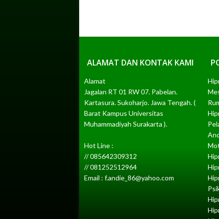
ALAMAT DAN KONTAK KAMI
P
Alamat
Hip
Jagalan RT 01 RW 07. Pabelan.
Me
Kartasura. Sukoharjo. Jawa Tengah. (
Rum
Barat Kampus Universitas
Hip
Muhammadiyah Surakarta ).
Pel
And
Hot Line :
Mot
// 085642309312
Hip
// 081252512964
Hip
Email : f.andie_86@yahoo.com
Hip
Psi
Hip
Hip