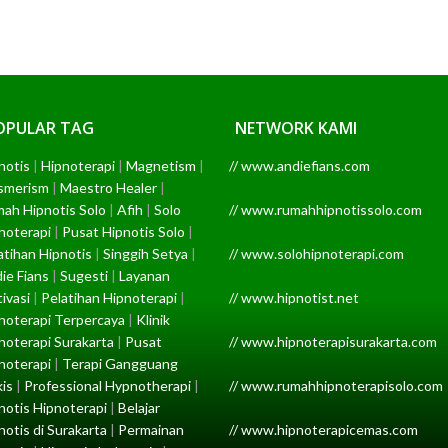
OPULAR TAG
NETWORK KAMI
notis
|
Hipnoterapi
|
Magnetism
|
// www.andiefians.com
smerism
|
Maestro Healer
|
ah Hipnotis Solo
|
Afih
|
Solo
// www.rumahhipnotissolo.com
noterapi
|
Pusat Hipnotis Solo
|
atihan Hipnotis
|
Singgih Setya
|
// www.solohipnoterapi.com
ie Fians
|
Sugesti
|
Layanan
ivasi
|
Pelatihan Hipnoterapi
|
// www.hipnotist.net
noterapi Terpercaya
|
Klinik
noterapi Surakarta
|
Pusat
// www.hipnoterapisurakarta.com
noterapi
|
Terapi Gangguang
kis
|
Professional Hypnotherapi
|
// www.rumahhipnoterapisolo.com
notis Hipnoterapi
|
Belajar
notis di Surakarta
|
Permainan
// www.hipnoterapicemas.com