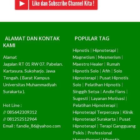
ALAMAT DAN KONTAK
POPULAR TAG
KAMI
Hipnotis
|
Hipnoterapi
|
Alamat
Magnetism
|
Mesmerism
|
Jagalan RT 01 RW 07. Pabelan.
Maestro Healer
|
Rumah
Kartasura. Sukoharjo. Jawa
Hipnotis Solo
|
Afih
|
Solo
Tengah. ( Barat Kampus
Hipnoterapi
|
Pusat Hipnotis
Universitas Muhammadiyah
Solo
|
Pelatihan Hipnotis
|
Surakarta ).
Singgih Setya
|
Andie Fians
|
Sugesti
|
Layanan Motivasi
|
Hot Line :
Pelatihan Hipnoterapi
|
// 085642309312
Hipnoterapi Terpercaya
|
Klinik
// 081252512964
Hipnoterapi Surakarta
|
Pusat
Email : f.andie_86@yahoo.com
Hipnoterapi
|
Terapi Gangguang
Psikis
|
Professional
Hypnotherapi
|
Hipnotis