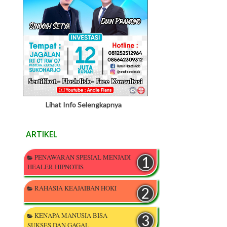
Lihat Info Selengkapnya
ARTIKEL
PENAWARAN SPESIAL MENJADI
HEALER HIPNOTIS
RAHASIA KEAJAIBAN HOKI
KENAPA MANUSIA BISA
SUKSES DAN GAGAL