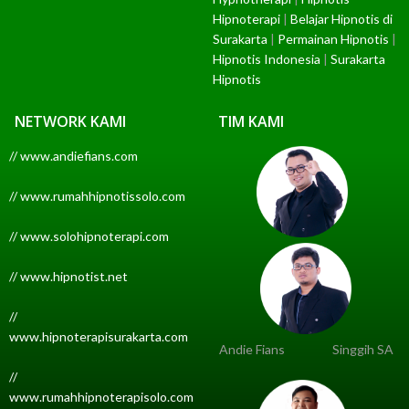
Hipnoterapi
|
Belajar Hipnotis di
Surakarta
|
Permainan Hipnotis
|
Hipnotis Indonesia
|
Surakarta
Hipnotis
NETWORK KAMI
TIM KAMI
// www.andiefians.com
// www.rumahhipnotissolo.com
// www.solohipnoterapi.com
// www.hipnotist.net
//
www.hipnoterapisurakarta.com
Andie Fians
Singgih SA
//
www.rumahhipnoterapisolo.com