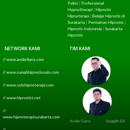
Psikis
|
Professional
Hypnotherapi
|
Hipnotis
Hipnoterapi
|
Belajar Hipnotis di
Surakarta
|
Permainan Hipnotis
|
Hipnotis Indonesia
|
Surakarta
Hipnotis
NETWORK KAMI
TIM KAMI
// www.andiefians.com
// www.rumahhipnotissolo.com
// www.solohipnoterapi.com
// www.hipnotist.net
//
www.hipnoterapisurakarta.com
Andie Fians
Singgih SA
//