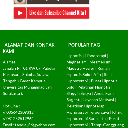
ALAMAT DAN KONTAK
POPULAR TAG
KAMI
Hipnotis
|
Hipnoterapi
|
Alamat
Magnetism
|
Mesmerism
|
Jagalan RT 01 RW 07. Pabelan.
Maestro Healer
|
Rumah
Kartasura. Sukoharjo. Jawa
Hipnotis Solo
|
Afih
|
Solo
Tengah. ( Barat Kampus
Hipnoterapi
|
Pusat Hipnotis
Universitas Muhammadiyah
Solo
|
Pelatihan Hipnotis
|
Surakarta ).
Singgih Setya
|
Andie Fians
|
Sugesti
|
Layanan Motivasi
|
Hot Line :
Pelatihan Hipnoterapi
|
// 085642309312
Hipnoterapi Terpercaya
|
Klinik
// 081252512964
Hipnoterapi Surakarta
|
Pusat
Email : f.andie_86@yahoo.com
Hipnoterapi
|
Terapi Gangguang