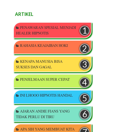
ARTIKEL
PENAWARAN SPESIAL MENJADI
HEALER HIPNOTIS
RAHASIA KEAJAIBAN HOKI
KENAPA MANUSIA BISA
SUKSES DAN GAGAL
PENJELMAAN SUPER CEPAT
INI LHOOO HIPNOTIS HANDAL
AJARAN ANDIE FIANS YANG
TIDAK PERLU DI TIRU
APA SIH YANG MEMBUAT KITA