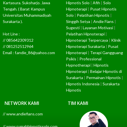
Kartasura. Sukoharjo. Jawa
Hipnotis Solo
|
Afih
|
Solo
Tengah. ( Barat Kampus
Hipnoterapi
|
Pusat Hipnotis
Universitas Muhammadiyah
Solo
|
Pelatihan Hipnotis
|
Surakarta ).
Singgih Setya
|
Andie Fians
|
Sugesti
|
Layanan Motivasi
|
Hot Line :
Pelatihan Hipnoterapi
|
// 085642309312
Hipnoterapi Terpercaya
|
Klinik
// 081252512964
Hipnoterapi Surakarta
|
Pusat
Email : f.andie_86@yahoo.com
Hipnoterapi
|
Terapi Gangguang
Psikis
|
Professional
Hypnotherapi
|
Hipnotis
Hipnoterapi
|
Belajar Hipnotis di
Surakarta
|
Permainan Hipnotis
|
Hipnotis Indonesia
|
Surakarta
Hipnotis
NETWORK KAMI
TIM KAMI
// www.andiefians.com
// www.rumahhipnotissolo.com