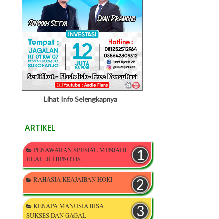
Lihat Info Selengkapnya
ARTIKEL
PENAWARAN SPESIAL MENJADI
HEALER HIPNOTIS
RAHASIA KEAJAIBAN HOKI
KENAPA MANUSIA BISA
SUKSES DAN GAGAL