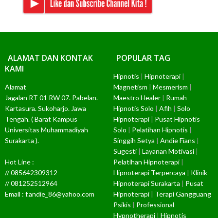
ALAMAT DAN KONTAK
POPULAR TAG
KAMI
Hipnotis
|
Hipnoterapi
|
Alamat
Magnetism
|
Mesmerism
|
Jagalan RT 01 RW 07. Pabelan.
Maestro Healer
|
Rumah
Kartasura. Sukoharjo. Jawa
Hipnotis Solo
|
Afih
|
Solo
Tengah. ( Barat Kampus
Hipnoterapi
|
Pusat Hipnotis
Universitas Muhammadiyah
Solo
|
Pelatihan Hipnotis
|
Surakarta ).
Singgih Setya
|
Andie Fians
|
Sugesti
|
Layanan Motivasi
|
Hot Line :
Pelatihan Hipnoterapi
|
// 085642309312
Hipnoterapi Terpercaya
|
Klinik
// 081252512964
Hipnoterapi Surakarta
|
Pusat
Email : f.andie_86@yahoo.com
Hipnoterapi
|
Terapi Gangguang
Psikis
|
Professional
Hypnotherapi
|
Hipnotis