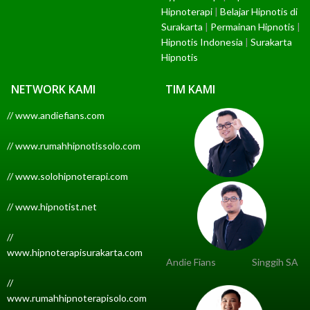
Hipnoterapi
|
Belajar Hipnotis di
Surakarta
|
Permainan Hipnotis
|
Hipnotis Indonesia
|
Surakarta
Hipnotis
NETWORK KAMI
TIM KAMI
// www.andiefians.com
// www.rumahhipnotissolo.com
// www.solohipnoterapi.com
// www.hipnotist.net
//
www.hipnoterapisurakarta.com
Andie Fians
Singgih SA
//
www.rumahhipnoterapisolo.com