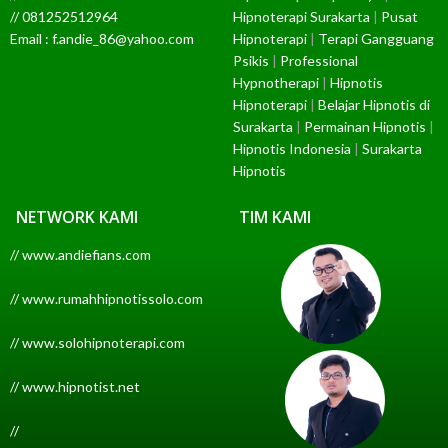
// 081252512964
Hipnoterapi Surakarta
|
Pusat
Email : f.andie_86@yahoo.com
Hipnoterapi
|
Terapi Gangguang
Psikis
|
Professional
Hypnotherapi
|
Hipnotis
Hipnoterapi
|
Belajar Hipnotis di
Surakarta
|
Permainan Hipnotis
|
Hipnotis Indonesia
|
Surakarta
Hipnotis
NETWORK KAMI
TIM KAMI
// www.andiefians.com
// www.rumahhipnotissolo.com
// www.solohipnoterapi.com
// www.hipnotist.net
//