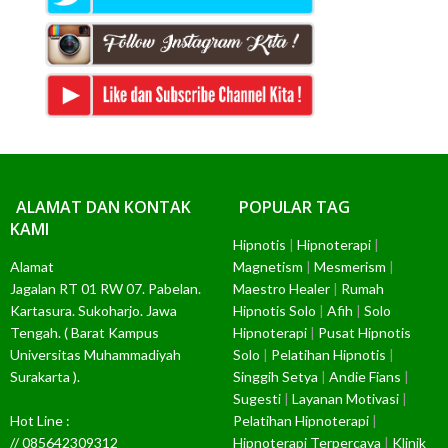
ALAMAT DAN KONTAK
POPULAR TAG
KAMI
Hipnotis
|
Hipnoterapi
|
Alamat
Magnetism
|
Mesmerism
|
Jagalan RT 01 RW 07. Pabelan.
Maestro Healer
|
Rumah
Kartasura. Sukoharjo. Jawa
Hipnotis Solo
|
Afih
|
Solo
Tengah. ( Barat Kampus
Hipnoterapi
|
Pusat Hipnotis
Universitas Muhammadiyah
Solo
|
Pelatihan Hipnotis
|
Surakarta ).
Singgih Setya
|
Andie Fians
|
Sugesti
|
Layanan Motivasi
|
Hot Line :
Pelatihan Hipnoterapi
|
// 085642309312
Hipnoterapi Terpercaya
|
Klinik