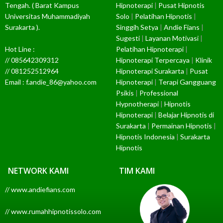
Tengah. ( Barat Kampus
Hipnoterapi
|
Pusat Hipnotis
Universitas Muhammadiyah
Solo
|
Pelatihan Hipnotis
|
Surakarta ).
Singgih Setya
|
Andie Fians
|
Sugesti
|
Layanan Motivasi
|
Hot Line :
Pelatihan Hipnoterapi
|
// 085642309312
Hipnoterapi Terpercaya
|
Klinik
// 081252512964
Hipnoterapi Surakarta
|
Pusat
Email : f.andie_86@yahoo.com
Hipnoterapi
|
Terapi Gangguang
Psikis
|
Professional
Hypnotherapi
|
Hipnotis
Hipnoterapi
|
Belajar Hipnotis di
Surakarta
|
Permainan Hipnotis
|
Hipnotis Indonesia
|
Surakarta
Hipnotis
NETWORK KAMI
TIM KAMI
// www.andiefians.com
// www.rumahhipnotissolo.com