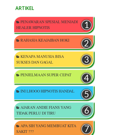
ARTIKEL
PENAWARAN SPESIAL MENJADI
HEALER HIPNOTIS
RAHASIA KEAJAIBAN HOKI
KENAPA MANUSIA BISA
SUKSES DAN GAGAL
PENJELMAAN SUPER CEPAT
INI LHOOO HIPNOTIS HANDAL
AJARAN ANDIE FIANS YANG
TIDAK PERLU DI TIRU
APA SIH YANG MEMBUAT KITA
SAKIT ???