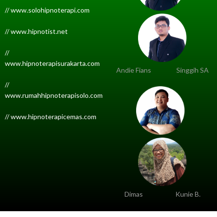
// www.solohipnoterapi.com
// www.hipnotist.net
//
www.hipnoterapisurakarta.com
Andie Fians
Singgih SA
//
www.rumahhipnoterapisolo.com
// www.hipnoterapicemas.com
Dimas
Kunie B.